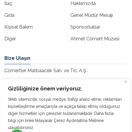
İlaç
Hakkımızda
Gıda
Genel Müdür Mesajı
Kişisel Bakım
Sponsorluklar
Diğer
Ahmet Cömert Müzesi
Bize Ulaşın
Cömertler Matbaacılık San. ve Tic. A.Ş.
Atatürk Mah. Gazi Cad. No: 12
Gizliliğinize önem veriyoruz.
Kıraç / Esenyurt – İstanbul
Web sitemizde; sosyal medya, trafiği analiz etme, reklamları
Tel.: +90 212 613 41 60 PBX
kişiselleştirme amaçlarıyla ve açıkça talep etmiş olduğunuz
diğer hizmetler için çerezler kullanılmaktadır. Daha fazla
bilgi için linke tıklayarak Çerez Aydınlatma Metnine
ulaşabilirsiniz.