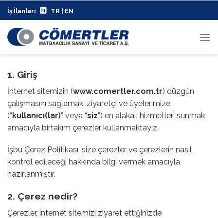
İçeriğe
İş İlanları
TR |
EN
atla
1. Giriş
İnternet sitemizin (
www.comertler.com.tr
) düzgün
çalışmasını sağlamak, ziyaretçi ve üyelerimize
(“
kullanıcı(lar)
” veya “
siz
”) en alakalı hizmetleri sunmak
amacıyla birtakım çerezler kullanmaktayız.
İşbu Çerez Politikası, size çerezler ve çerezlerin nasıl
kontrol edileceği hakkında bilgi vermek amacıyla
hazırlanmıştır.
2. Çerez nedir?
Çerezler, internet sitemizi ziyaret ettiğinizde